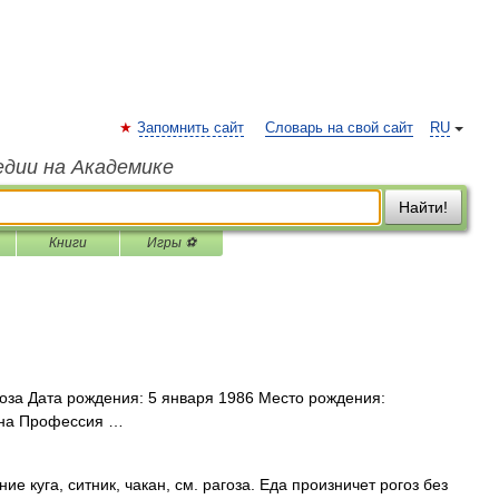
Запомнить сайт
Словарь на свой сайт
RU
едии на Академике
Найти!
Книги
Игры ⚽
оза Дата рождения: 5 января 1986 Место рождения:
ина Профессия …
е куга, ситник, чакан, см. рагоза. Еда произничет рогоз без