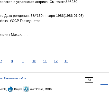
сийская и украинская актриса. См. также&#8230; …
о Дата рождения: 5&#160;января 1986(1986 01 05)
шёвка, УССР Гражданство …
полит Михаил …
7
8
9
10
11
12
13
ка
,
Реклама на сайте
18+
omla,
Drupal,
WordPress, MODx.