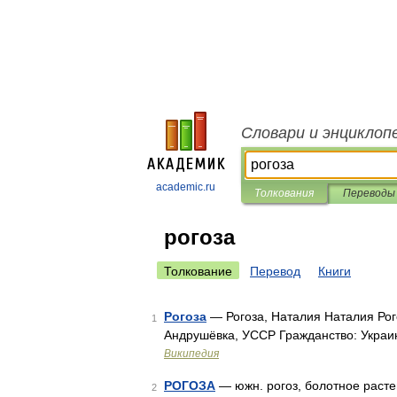
Словари и энциклоп
academic.ru
Толкования
Переводы
рогоза
Толкование
Перевод
Книги
Рогоза
— Рогоза, Наталия Наталия Рог
1
Андрушёвка, УССР Гражданство: Укра
Википедия
РОГОЗА
— южн. рогоз, болотное растени
2