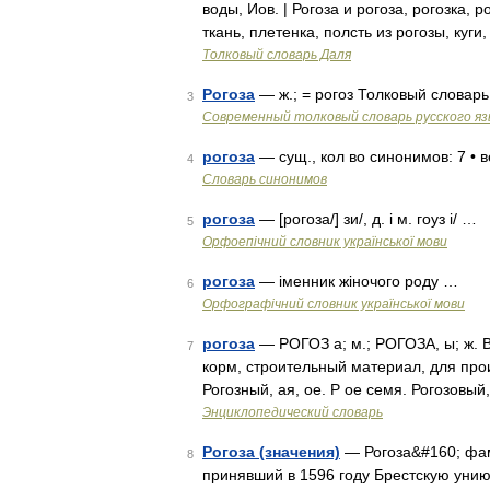
воды, Иов. | Рогоза и рогоза, рогозка, 
ткань, плетенка, полсть из рогозы, куг
Толковый словарь Даля
Рогоза
— ж.; = рогоз Толковый словар
3
Современный толковый словарь русского я
рогоза
— сущ., кол во синонимов: 7 • вер
4
Словарь синонимов
рогоза
— [рогоза/] зи/, д. і м. гоуз і/ …
5
Орфоепічний словник української мови
рогоза
— іменник жіночого роду …
6
Орфографічний словник української мови
рогоза
— РОГОЗ а; м.; РОГОЗА, ы; ж. В
7
корм, строительный материал, для прои
Рогозный, ая, ое. Р ое семя. Рогозовый,
Энциклопедический словарь
Рогоза (значения)
— Рогоза&#160; фам
8
принявший в 1596 году Брестскую унию