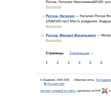
Рогоза, Наталия Николаевна&#160; рос
Википедия
Рогоза, Наталия
— Наталия Рогоза Фот
9
(25&#160;лет) Место рождения: Андру
Википедия
Рогоза, Михаил Васильевич
— Митро
10
Википедия
Страницы
Следующая
→
1
2
3
4
5
6
© Академик, 2000-2026
Обратная связь:
Техподдерж
👣 Путешествия
Экспорт словарей на сайты
, сделанные на PHP,
Jo