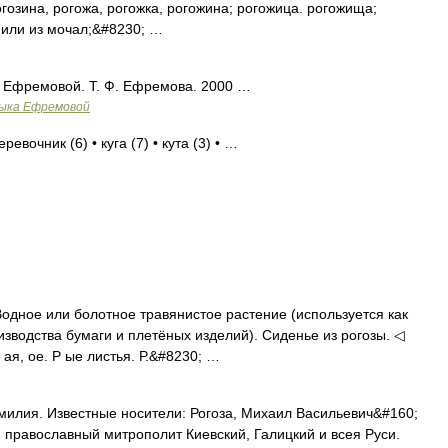
рогозина, рогожа, рогожка, рогожина; рогожица. рогожища;
и, или из мочал;&#8230; …
ь Ефремовой. Т. Ф. Ефремова. 2000 …
зыка Ефремовой
евочник (6) • куга (7) • кута (3) • …
одное или болотное травянистое растение (используется как
зводства бумаги и плетёных изделий). Сиденье из рогозы. ◁
 ая, ое. Р ые листья. Р.&#8230; …
илия. Известные носители: Рогоза, Михаил Васильевич&#160;
 православный митрополит Киевский, Галицкий и всея Руси.